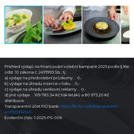
Přehled výdajů na financování volební kampaně 2025 podle § 16e
odst. 10 zákona č. 247/1995 Sb., tj.:
a) výdaje na předvolební průzkumy … 0,-
b) výdaje na úhradu inzerce v tisku … 0,-
c) výdaje na úhradu venkovní reklamy … 0,-
d) jiné výdaje … 109 783,34 Kč tisk letáků a 80 973,20 Kč
distribuce.
Transparentní účet FIO bank:
https://ib.fio.cz/ib/transparent?
a=2703314945
Evidenční číslo: 1-2025-PS-006